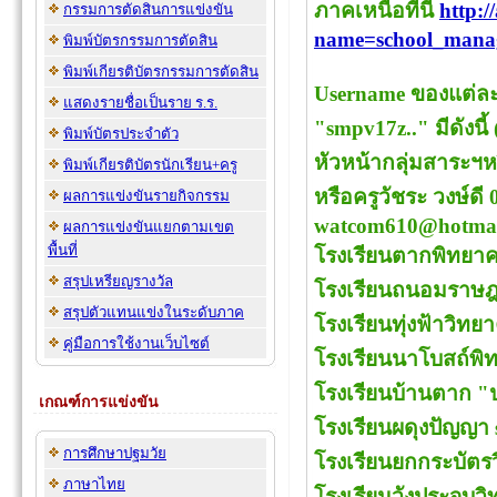
ภาคเหนือที่นี่
http:/
กรรมการตัดสินการแข่งขัน
name=school_mana
พิมพ์บัตรกรรมการตัดสิน
พิมพ์เกียรติบัตรกรรมการตัดสิน
Username ของแต่ละโ
แสดงรายชื่อเป็นราย ร.ร.
"smpv17z.." มีดังนี
พิมพ์บัตรประจำตัว
หัวหน้ากลุ่มสาระฯห
พิมพ์เกียรติบัตรนักเรียน+ครู
หรือครูวัชระ วงษ์ดี
ผลการแข่งขันรายกิจกรรม
watcom610@hotmai
ผลการแข่งขันแยกตามเขต
พื้นที่
โรงเรียนตากพิทยา
สรุปเหรียญรางวัล
โรงเรียนถนอมราษฎร
สรุปตัวแทนแข่งในระดับภาค
โรงเรียนทุ่งฟ้าวิท
คู่มือการใช้งานเว็บไซต์
โรงเรียนนาโบสถ์พิ
โรงเรียนบ้านตาก 
เกณฑ์การแข่งขัน
โรงเรียนผดุงปัญญา
การศึกษาปฐมวัย
โรงเรียนยกกระบัตร
ภาษาไทย
โรงเรียนวังประจบว