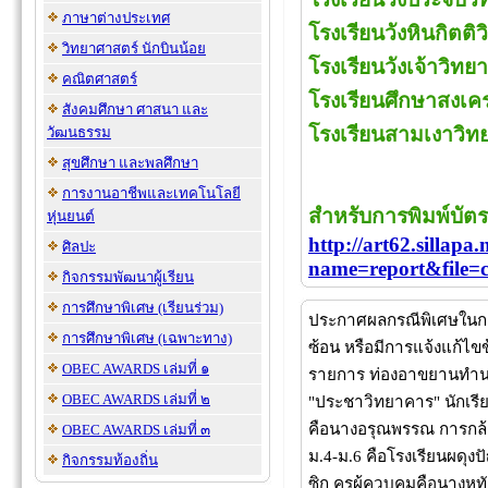
ภาษาต่างประเทศ
โรงเรียนวังหินกิตต
วิทยาศาสตร์ นักบินน้อย
โรงเรียนวังเจ้าวิท
คณิตศาสตร์
โรงเรียนศึกษาสงเค
สังคมศึกษา ศาสนา และ
โรงเรียนสามเงาวิ
วัฒนธรรม
สุขศึกษา และพลศึกษา
การงานอาชีพและเทคโนโลยี
สำหรับการพิมพ์บัตรก
หุ่นยนต์
http://art62.sillapa
ศิลปะ
name=report&file=c
กิจกรรมพัฒนาผู้เรียน
การศึกษาพิเศษ (เรียนร่วม)
ประกาศผลกรณีพิเศษในกา
การศึกษาพิเศษ (เฉพาะทาง)
ซ้อน หรือมีการแจ้งแก้ไขข
OBEC AWARDS เล่มที่ ๑
รายการ ท่องอาขยานทำนอ
OBEC AWARDS เล่มที่ ๒
"ประชาวิทยาคาร" นักเรีย
คือนางอรุณพรรณ การกล้า
OBEC AWARDS เล่มที่ ๓
ม.4-ม.6 คือโรงเรียนผดุง
กิจกรรมท้องถิ่น
ซิก ครูผู้ควบคุมคือนางหทั