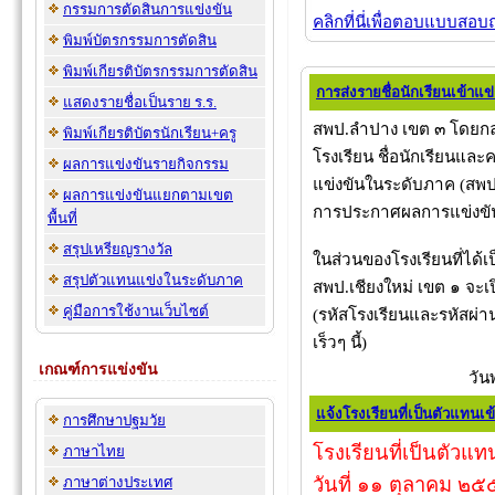
กรรมการตัดสินการแข่งขัน
คลิกที่นี่เพื่อตอบแบบสอ
พิมพ์บัตรกรรมการตัดสิน
พิมพ์เกียรติบัตรกรรมการตัดสิน
การส่งรายชื่อนักเรียนเข้าแ
แสดงรายชื่อเป็นราย ร.ร.
สพป.ลำปาง เขต ๓ โดยกลุ
พิมพ์เกียรติบัตรนักเรียน+ครู
โรงเรียน ชื่อนักเรียนและค
ผลการแข่งขันรายกิจกรรม
แข่งขันในระดับภาค (สพป.เ
ผลการแข่งขันแยกตามเขต
การประกาศผลการแข่งขั
พื้นที่
สรุปเหรียญรางวัล
ในส่วนของโรงเรียนที่ได้
สรุปตัวแทนแข่งในระดับภาค
สพป.เชียงใหม่ เขต ๑ จะเป
คู่มือการใช้งานเว็บไซต์
(รหัสโรงเรียนและรหัสผ่
เร็วๆ นี้)
เกณฑ์การแข่งขัน
วัน
แจ้งโรงเรียนที่เป็นตัวแทนเข
การศึกษาปฐมวัย
โรงเรียนที่เป็นตัว
ภาษาไทย
วันที่ ๑๑
ตุลาคม ๒๕๕
ภาษาต่างประเทศ