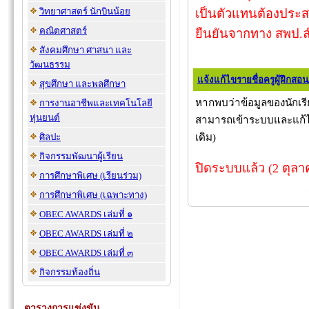
วิทยาศาสตร์ นักบินน้อย
เป็นตัวแทนต้องประสา
คณิตศาสตร์
ยืนยันจากทาง สพป.
สังคมศึกษา ศาสนา และ
วัฒนธรรม
แจ้งแก้ไขรายชื่อครูผู้ฝึกสอน/
สุขศึกษา และพลศึกษา
หากพบว่าข้อมูลของนักเรีย
การงานอาชีพและเทคโนโลยี
หุ่นยนต์
สามารถเข้าระบบและแก้ไข
เดิม)
ศิลปะ
กิจกรรมพัฒนาผู้เรียน
ปิดระบบแล้ว (2 ตุลา
การศึกษาพิเศษ (เรียนร่วม)
การศึกษาพิเศษ (เฉพาะทาง)
OBEC AWARDS เล่มที่ ๑
OBEC AWARDS เล่มที่ ๒
OBEC AWARDS เล่มที่ ๓
กิจกรรมท้องถิ่น
ตารางการแข่งขัน