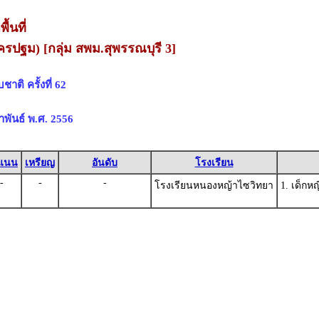
้นที่
ครปฐม) [กลุ่ม สพม.สุพรรณบุรี 3]
าติ ครั้งที่ 62
ภาพันธ์ พ.ศ. 2556
แนน
เหรียญ
อันดับ
โรงเรียน
-
-
-
โรงเรียนหนองหญ้าไซวิทยา
1. เด็กห