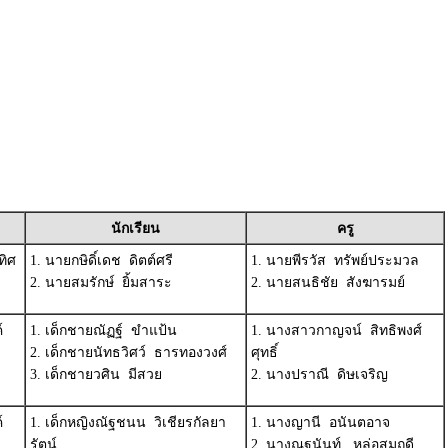
นักเรียน
ครู
ทิศ
1. นายกษิดิ์เดช ดิตต์ศรี
1. นายพีรวัส ทรัพย์ประมวล
2. นายสมรักษ์ ยิ้มสาระ
2. นายสนธิชัย สังฆารมย์
์
1. เด็กชายณัฏฐ์ ขำแป้น
1. นางสาวกาญจน์ สิทธิพงศ์
2. เด็กชายนัทธวิศว์ ธารทองวงศ์
ศุทธิ์
3. เด็กชายวศิน มีสวย
2. นางปราณี ดิษเจริญ
์
1. เด็กหญิงณัฐชนน วิเชียรกัลยา
1. นางญานี อนันตอาจ
รัตน์
2. นางณฐนันท์ หล่อสมฤดี